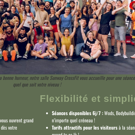
 bonne humeur, notre salle Sunway CrossFit vous accueille pour une séance 
quel que soit votre niveau !
Flexibilité et simpli
Séances disponibles 6j/7 :
Wods, Bodybuildin
 vous ouvrent grand
n’importe quel créneau !
 dès votre
Tarifs attractifs pour les visiteurs
à la séan
quand tu es là !