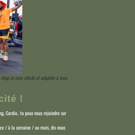
drop in sans chichi et adaptée à tous,
cité !
g, Cardio.. tu peux nous rejoindre sur
ce / à la semaine / au mois, dis nous