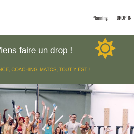
Planning
DROP IN
iens faire un drop !
CE, COACHING, MATOS, TOUT Y EST !